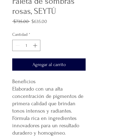
Paleta de sombras
rosas, SEYTÚ
Precio
Precio
 $735.00 
$635.00
de
oferta
Cantidad
*
Agregar al carrito
Beneficios
Elaborado con una alta
concentración de pigmentos de
primera calidad que brindan
tonos intensos y radiantes.
Fórmula rica en ingredientes
innovadores para un resultado
duradero y homogéneo.