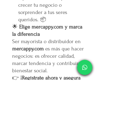
crecer tu negocio o
sorprender a tus seres
queridos. 📦
🌟
Elige mercappy.com y marca
la diferencia
Ser mayorista o distribuidor en
mercappy.com
es más que hacer
negocios: es ofrecer calidad,
marcar tendencia y contribuir al
bienestar social.
👉
¡Regístrate ahora y asegura
tu lugar entre los mejores
emprendedores!
🛒
Mercappy.com: Donde la
innovación y el impacto social
se encuentran.
Política de Cancelación