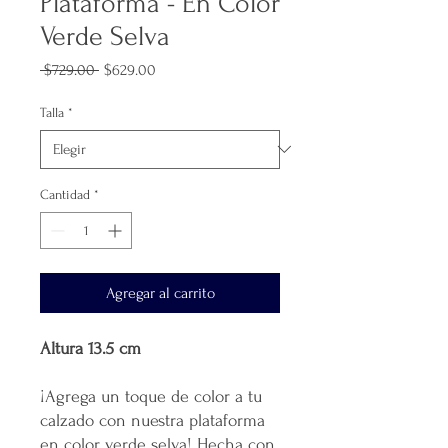
Plataforma - En Color
Verde Selva
Precio
Precio
 $729.00 
$629.00
de
oferta
Talla
*
Cantidad
*
Agregar al carrito
Altura 13.5 cm
¡Agrega un toque de color a tu
calzado con nuestra plataforma
en color verde selva! Hecha con