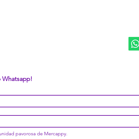
DIVISIONES:
UBI
Marketplace MERCAPPY
Mérida
Logística PAVOLANDO
RED
Bienes Raíces Mercappy (BRM)
Programa de Comisiones MaMi
Bazares MERECE
Cámara Empresarial CESMEX
Revista Digital MERCAPPY
 o Whatsapp!
munidad pavorosa de Mercappy.