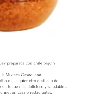
emprendedor y prod
Mental en Yucatán, 
muertes provocadas
Mercappy es una
e
partido político o 
Gracias por elegir
Plataforma 100% Me
uey preparada con chile piquín
e la Mixteca Oaxaqueña.
ito o cualquier otro destilado de
 un toque más delicioso y saludable a
ourmet en casa o restaurantes.