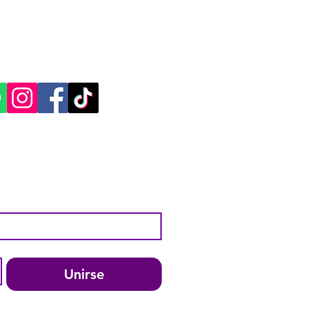
CACIÓN Y CONTACTO
, Yucatán.​​
ES SOCIALES:
Unirse