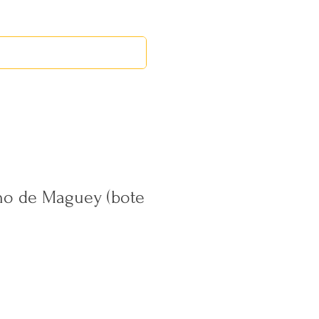
RED LEOS
EVENTOS
no de Maguey (bote
Precio
de
oferta