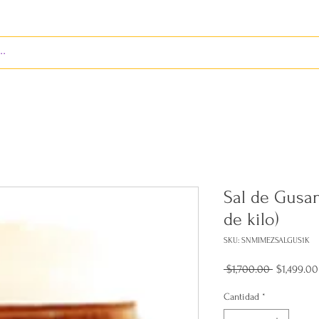
S
ENVÍOS
BIENES RAÍCES
REVISTA
Sal de Gusa
de kilo)
SKU: SNMIMEZSALGUS1K
Precio
 $1,700.00 
$1,499.00
Cantidad
*