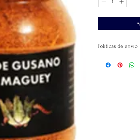
A
Políticas de envío
No
se realiza devol
producto.
El tiempo de entre
al domicilio que ha
El envío se realiza 
paquetería
que haya
La plataforma se de
que realicé la paque
recomendamos guar
Gracias
por confiar
productos.
Por cada venta desi
lanzamiento de
nue