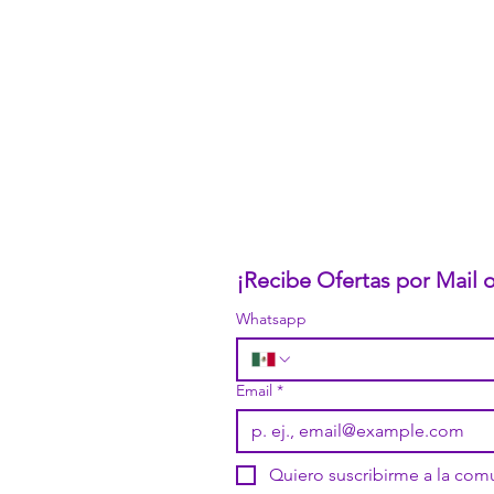
CONÓCENOS...
Sobre la Startup
Nuestro CEO Fundador
Trabaja con Nosotros
Políticas de Privacidad
Términos y Condiciones
Pasarelas de Pago Seguras
Política de Devoluciones
¡Recibe Ofertas por Mail
Whatsapp
Email
*
Quiero suscribirme a la co