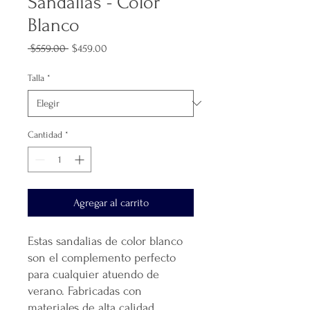
Sandalias - Color
Blanco
Precio
Precio
 $559.00 
$459.00
de
oferta
Talla
*
Cantidad
*
Agregar al carrito
Estas sandalias de color blanco
son el complemento perfecto
para cualquier atuendo de
verano. Fabricadas con
materiales de alta calidad,