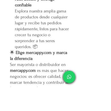
confiable
Explora nuestra amplia gama
de productos desde cualquier
lugar y recibe tus pedidos
rápidamente, listos para hacer
crecer tu negocio o
sorprender a tus seres
queridos. 📦
🌟
Elige mercappy.com y marca
la diferencia
Ser mayorista o distribuidor en
mercappy.com
es más que hacer
negocios: es ofrecer calidad,
marcar tendencia y contribuir al
bienestar social.
👉
¡Regístrate ahora y asegura
tu lugar entre los mejores
emprendedores!
🛒