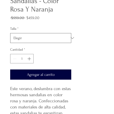
Sandalias - Color
Rosa Y Naranja
Precio
Precio
 $559.00 
$459.00
de
oferta
Talla
*
Cantidad
*
Agregar al carrito
Este verano, deslumbra con estas
hermosas sandalias en color
rosa y naranja. Confeccionadas
con materiales de alta calidad,
estas sandalias te garantizan