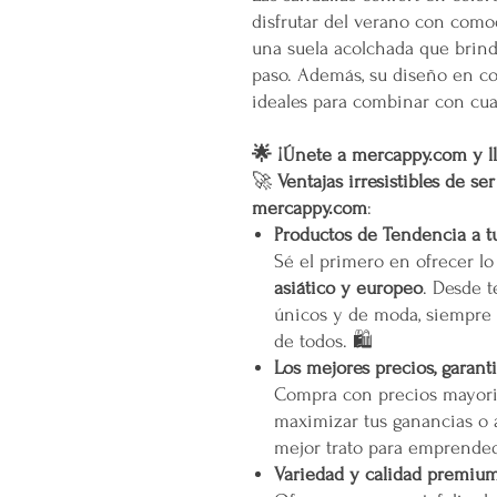
disfrutar del verano con como
una suela acolchada que brind
paso. Además, su diseño en col
ideales para combinar con cua
🌟 ¡Únete a mercappy.com y ll
🚀
Ventajas irresistibles de se
mercappy.com
:
Productos de Tendencia a t
Sé el primero en ofrecer l
asiático y europeo
. Desde t
únicos y de moda, siempre 
de todos. 🛍️
Los mejores precios, garant
Compra con precios mayori
maximizar tus ganancias o 
mejor trato para emprended
Variedad y calidad premiu