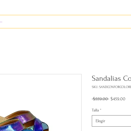
S
ENVÍOS
BIENES RAÍCES
REVISTA
Sandalias Co
SKU: SANDCONFORCOLOR
Precio
Pre
 $559.00 
$459.00
de
ofe
Talla
*
Elegir