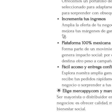
Ofrecemos un portafolio d
seleccionado para adaptarse
para sorprender con obsequ
Incrementa tus ingresos
Amplía la oferta de tu neg
mejora tus márgenes de gan
🚀
Plataforma 100% mexicana
Forma parte de un movimien
genera impacto social: por
destina otro peso a campañ
Fácil acceso y entrega conf
Explora nuestra amplia gam
recibe tus pedidos rápidame
negocio o sorprender a tus
🌟
Elige mercappy.com y marca
Ser mayorista o distribuidor 
negocios: es ofrecer calidad, 
bienestar social.