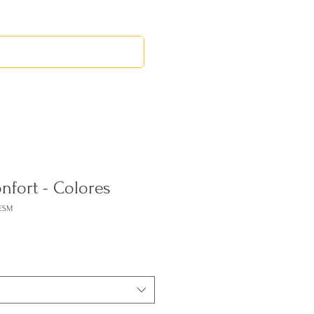
RED LEOS
EVENTOS
nfort - Colores
ESM
cio
rta