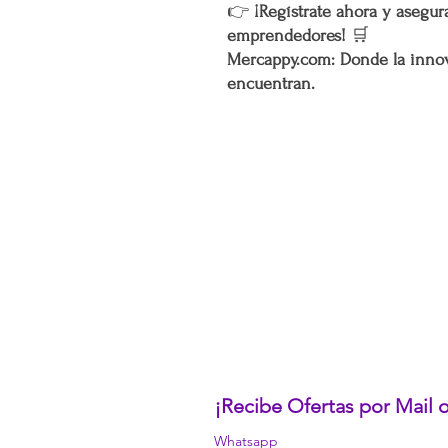
👉
¡Regístrate ahora y asegura
emprendedores!
🛒
Mercappy.com: Donde la innov
encuentran.
CONÓCENOS...
Sobre la Startup
Nuestro CEO Fundador
Trabaja con Nosotros
Políticas de Privacidad
Términos y Condiciones
Pasarelas de Pago Seguras
Política de Devoluciones
¡Recibe Ofertas por Mail
Whatsapp