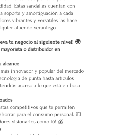
Mercappy es una emp
En caso de que se dific
didad. Estas sandalias cuentan con
partido político o 
nuestro servicio, el pr
a soporte y amortiguación a cada
Gracias por elegir el 
permita el acceso. Las 
Plataforma 100% Mexic
ores vibrantes y versátiles las hace
Calles muy angostas
lquier atuendo veraniego.
Zonas prohibidas pa
Puertas, escaleras o
las maniobras de en
eva tu negocio al siguiente nivel! 🌍
r mayorista o distribuidor en
Resto de la República 
Las entregas se rea
u alcance
paquetería.
o más innovador y popular del mercado
Los costos de envío
ecnología de punta hasta artículos
paquetería contratad
precio según el serv
tendrás acceso a lo que está en boca
Todos los pedidos en
pie de calle o hasta
izados
acceda.
stas competitivos que te permiten
Restricciones:
ahorrar para el consumo personal. ¡El
No se vuelan los pr
ores visionarios como tú! 💰
No se usan elevador
m
La empresa no se ha
infraestructura del 