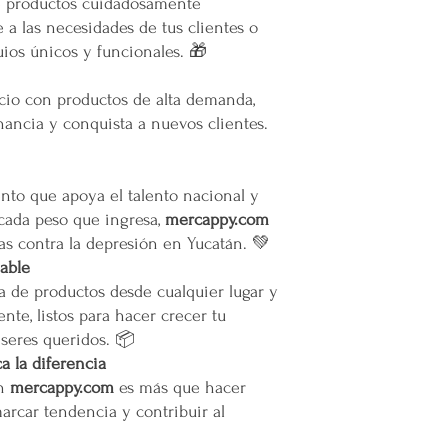
e productos cuidadosamente
Todas las entregas s
 a las necesidades de tus clientes o
cocheras. No se sub
ios únicos y funcionales. 🎁
Transparencia y Explica
Mercappy se compromet
ocio con productos de alta demanda,
y transparente con sus
ancia y conquista a nuevos clientes.
las normativas de PRO
Los tiempos de entrega 
Valoración del Cliente
La empresa valora a sus
to que apoya el talento nacional y
proporcionar un servici
 cada peso que ingresa,
mercappy.com
en todo México. La polí
as contra la depresión en Yucatán. 💚
garantizar que los paque
iable
en zonas extendidas, y 
a de productos desde cualquier lugar y
transparente cualquier 
nte, listos para hacer crecer tu
Situaciones Especiales
En ocasiones excepcion
 seres queridos. 📦
no ser posible debido 
 la diferencia
remotas o zonas extend
en
mercappy.com
es más que hacer
Cargos por Zona Exten
marcar tendencia y contribuir al
Si se determina que un
extendida, se aplicará u