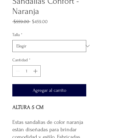
Sandalias Confort -
Naranja
Precio
Precio
 $559.00 
$459.00
de
oferta
Talla
*
Cantidad
*
Agregar al carrito
ALTURA 5 CM
Estas sandalias de color naranja
están diseñadas para brindar
comodidad y estilo. Fabricadas