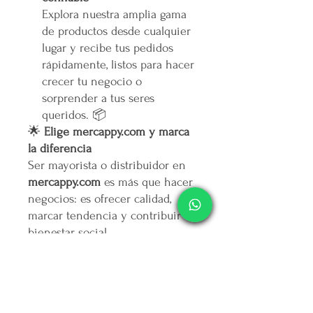
Explora nuestra amplia gama
de productos desde cualquier
lugar y recibe tus pedidos
rápidamente, listos para hacer
crecer tu negocio o
sorprender a tus seres
queridos. 📦
🌟
Elige mercappy.com y marca
la diferencia
Ser mayorista o distribuidor en
mercappy.com
es más que hacer
negocios: es ofrecer calidad,
marcar tendencia y contribuir al
bienestar social.
👉
¡Regístrate ahora y asegura
tu lugar entre los mejores
emprendedores!
🛒
Mercappy.com: Donde la