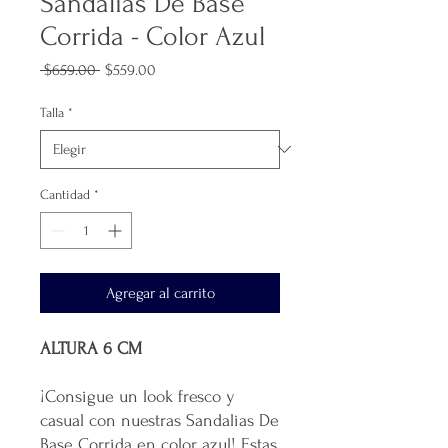
Sandalias De Base
Corrida - Color Azul
Precio
Precio
 $659.00 
$559.00
de
oferta
Talla
*
Cantidad
*
Agregar al carrito
ALTURA 6 CM
¡Consigue un look fresco y
casual con nuestras Sandalias De
Base Corrida en color azul! Estas