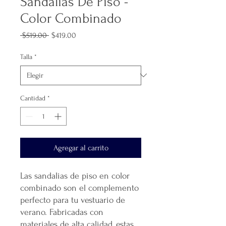
Sandalias De Piso -
Color Combinado
Precio
Precio
 $519.00 
$419.00
de
oferta
Talla
*
Cantidad
*
Agregar al carrito
Las sandalias de piso en color
combinado son el complemento
perfecto para tu vestuario de
verano. Fabricadas con
materiales de alta calidad, estas