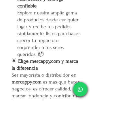
confiable
Explora nuestra amplia gama
de productos desde cualquier
lugar y recibe tus pedidos
rápidamente, listos para hacer
crecer tu negocio o
sorprender a tus seres
queridos. 📦
🌟
Elige mercappy.com y marca
la diferencia
Ser mayorista o distribuidor en
mercappy.com
es más que hacer
negocios: es ofrecer calidad,
marcar tendencia y contribuir al
bienestar social.
👉
¡Regístrate ahora y asegura
tu lugar entre los mejores
emprendedores!
🛒