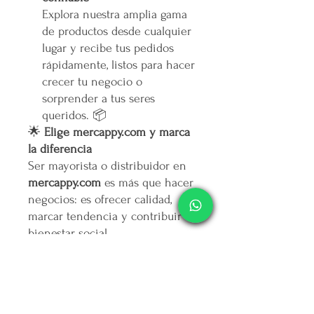
Explora nuestra amplia gama
de productos desde cualquier
lugar y recibe tus pedidos
rápidamente, listos para hacer
crecer tu negocio o
sorprender a tus seres
queridos. 📦
🌟
Elige mercappy.com y marca
la diferencia
Ser mayorista o distribuidor en
mercappy.com
es más que hacer
negocios: es ofrecer calidad,
marcar tendencia y contribuir al
bienestar social.
👉
¡Regístrate ahora y asegura
tu lugar entre los mejores
emprendedores!
🛒
Mercappy.com: Donde la