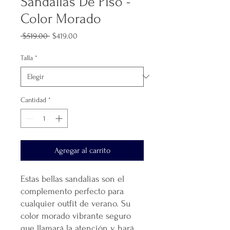
Sandalias De Piso -
Color Morado
Precio
Precio
 $519.00 
$419.00
de
oferta
Talla
*
Cantidad
*
Agregar al carrito
Estas bellas sandalias son el
complemento perfecto para
cualquier outfit de verano. Su
color morado vibrante seguro
que llamará la atención y hará