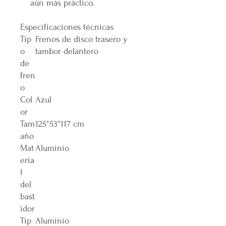
aún más práctico.
Especificaciones técnicas
Tip
‎Frenos de disco trasero y
o
tambor delantero
de
fren
o
Col
‎Azul
or
Tam
‎125*53*117 cm
año
Mat
‎Aluminio
eria
l
del
bast
idor
Tip
‎Aluminio