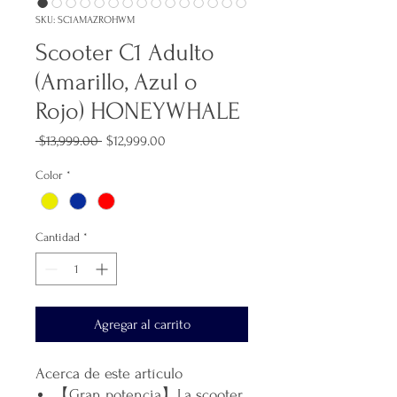
SKU: SC1AMAZROHWM
Scooter C1 Adulto
(Amarillo, Azul o
Rojo) HONEYWHALE
Precio
Precio
 $13,999.00 
$12,999.00
de
oferta
Color
*
Cantidad
*
Agregar al carrito
Acerca de este artículo
【Gran potencia】La scooter