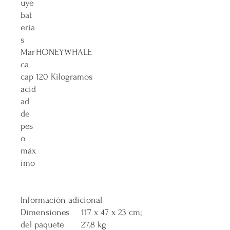
uye
bat
ería
s
Mar
‎HONEYWHALE
ca
cap
‎120 Kilogramos
acid
ad
de
pes
o
máx
imo
Información adicional
Dimensiones
117 x 47 x 23 cm;
del paquete
27,8 kg