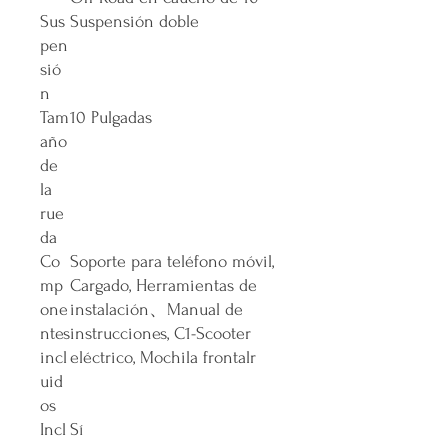
Sus
‎Suspensión doble
pen
sió
n
Tam
‎10 Pulgadas
año
de
la
rue
da
Co
‎Soporte para teléfono móvil,
mp
Cargado, Herramientas de
one
instalación、Manual de
ntes
instrucciones, C1-Scooter
incl
eléctrico, Mochila frontalr
uid
os
Incl
‎Sí