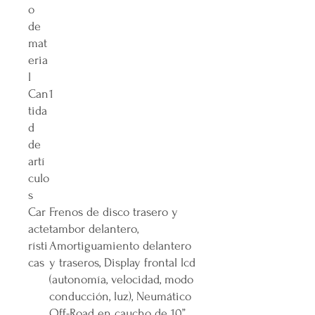
o
de
mat
eria
l
Can
‎1
tida
d
de
artí
culo
s
Car
‎Frenos de disco trasero y
acte
tambor delantero,
rísti
Amortiguamiento delantero
cas
y traseros, Display frontal lcd
(autonomía, velocidad, modo
conducción, luz), Neumático
Off-Road en caucho de 10”