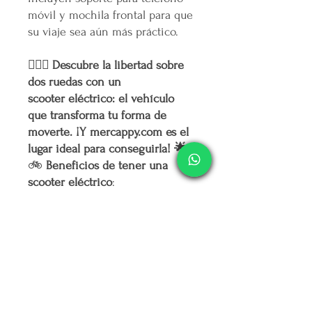
móvil y mochila frontal para que
su viaje sea aún más práctico.
🚴‍♂️✨ Descubre la libertad sobre
dos ruedas con un
scooter eléctrico: el vehículo
que transforma tu forma de
moverte. ¡Y mercappy.com es el
lugar ideal para conseguirla! 🌟
🚲
Beneficios de tener una
scooter eléctrico
:
Ahorro imbatible
: Di adiós a
la gasolina y los costos de
mantenimiento elevados. Con
una bicicleta eléctrica, tu
cartera te lo agradecerá.
Movilidad sostenible
: Reduce
tu huella de carbono mientras