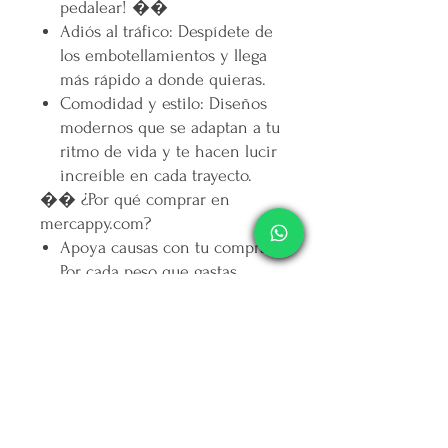
pedalear! ��
Adiós al tráfico
: Despídete de
los embotellamientos y llega
más rápido a donde quieras.
Comodidad y estilo
: Diseños
modernos que se adaptan a tu
ritmo de vida y te hacen lucir
increíble en cada trayecto.
��
¿Por qué comprar en
mercappy.com?
Apoya causas con tu compra
:
Por cada peso que gastas,
mercappy.com destina otro
peso a programas contra la
depresión en Yucatán. ��
Variedad y calidad
: Encuentra
bicicletas eléctricas de
marcas nacionales e
internacionales con precios