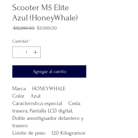
Scooter M5 Elite
Azul (HoneyWhale)
Precio
Precio
 $12,999.00 
$11,999.00
de
oferta
Cantidad
*
Agregar al carrito
Marca HONEYWHALE
Color Azul
Característica especial Cesta
trasera, Pantalla LCD digital,
Doble amortiguador delantero y
trasero
Límite de peso 120 Kilogramos