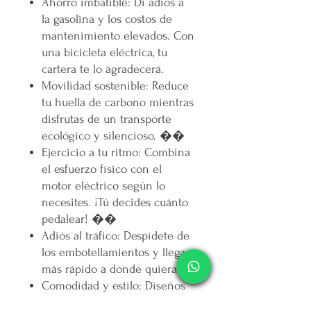
Ahorro imbatible
: Di adiós a
la gasolina y los costos de
mantenimiento elevados. Con
una bicicleta eléctrica, tu
cartera te lo agradecerá.
Movilidad sostenible
: Reduce
tu huella de carbono mientras
disfrutas de un transporte
ecológico y silencioso. ��
Ejercicio a tu ritmo
: Combina
el esfuerzo físico con el
motor eléctrico según lo
necesites. ¡Tú decides cuánto
pedalear! ��
Adiós al tráfico
: Despídete de
los embotellamientos y llega
más rápido a donde quieras.
Comodidad y estilo
: Diseños
modernos que se adaptan a tu