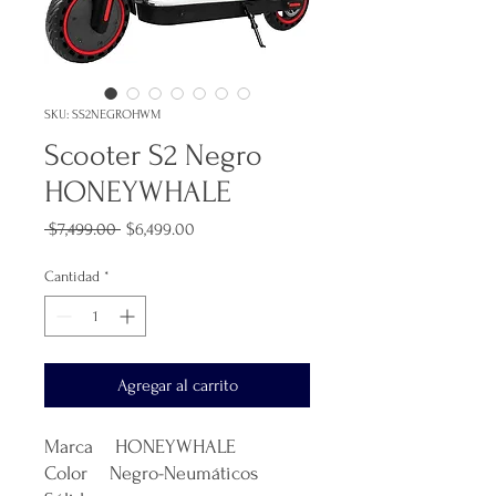
SKU: SS2NEGROHWM
Scooter S2 Negro
HONEYWHALE
Precio
Precio
 $7,499.00 
$6,499.00
de
oferta
Cantidad
*
Agregar al carrito
Marca HONEYWHALE
Color Negro-Neumáticos