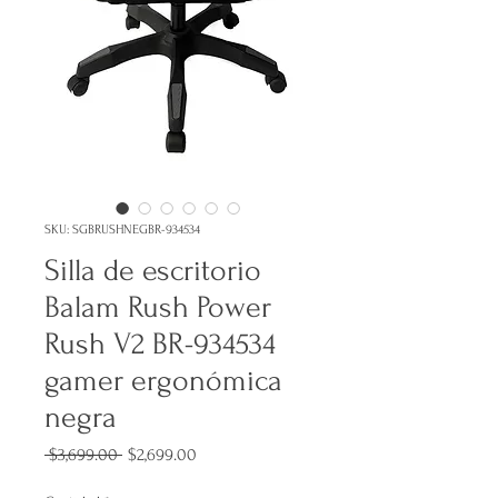
SKU: SGBRUSHNEGBR-934534
Silla de escritorio
Balam Rush Power
Rush V2 BR-934534
gamer ergonómica
negra
Precio
Precio
 $3,699.00 
$2,699.00
de
oferta