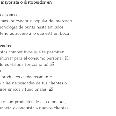
r mayorista o distribuidor en
a nuestro servicio, el 
permita el acceso. Las 
Calles muy angostas.
u alcance
Zonas prohibidas para
o más innovador y popular del mercado
Puertas, escaleras o cu
ecnología de punta hasta artículos
maniobras de entrega.
tendrás acceso a lo que está en boca
Resto de la República 
izados
oLas entregas se realiz
stas competitivos que te permiten
paquetería.
ahorrar para el consumo personal. ¡El
oLos costos de envío d
ores visionarios como tú! 💰
contratado, el cual está
m
servicio solicitado.
e productos cuidadosamente
oTodos los pedidos en e
 a las necesidades de tus clientes o
pie de calle o hasta do
ios únicos y funcionales. 🎁
Restricciones
No se vuelan los prod
No se usan elevadores
ocio con productos de alta demanda,
La empresa no se hace
ancia y conquista a nuevos clientes.
infraestructura del inm