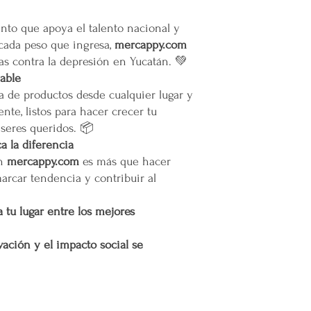
Todas las entregas se 
cocheras. No se suben p
to que apoya el talento nacional y
 cada peso que ingresa,
mercappy.com
Transparencia y Explica
Mercappy se compromet
as contra la depresión en Yucatán. 💚
y transparente con sus
iable
las normativas de PRO
a de productos desde cualquier lugar y
Los tiempos de entrega 
nte, listos para hacer crecer tu
 seres queridos. 📦
Valoración del Cliente
 la diferencia
La empresa valora a sus
en
mercappy.com
es más que hacer
proporcionar un servici
en todo México. La polí
marcar tendencia y contribuir al
garantizar que los paque
en zonas extendidas, y 
 tu lugar entre los mejores
transparente cualquier 
ación y el impacto social se
Situaciones Especiales
En ocasiones excepcion
no ser posible debido 
remotas o zonas extend