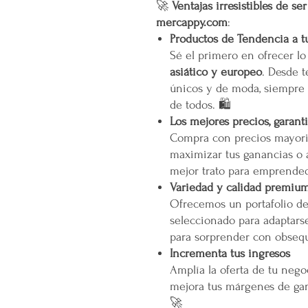
🚀
Ventajas irresistibles de se
mercappy.com
:
Productos de Tendencia a t
Sé el primero en ofrecer l
asiático y europeo
. Desde t
únicos y de moda, siempre 
de todos. 🛍️
Los mejores precios, garant
Compra con precios mayori
maximizar tus ganancias o 
mejor trato para emprended
Variedad y calidad premiu
Ofrecemos un portafolio d
seleccionado para adaptarse
para sorprender con obsequ
Incrementa tus ingresos
Amplía la oferta de tu neg
mejora tus márgenes de gan
🚀