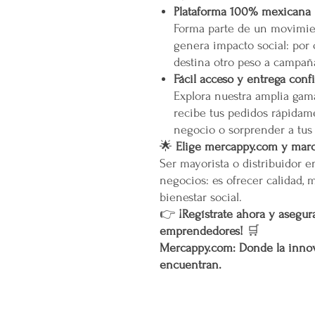
Plataforma 100% mexicana
Forma parte de un movimien
genera impacto social: por
destina otro peso a campañ
Fácil acceso y entrega conf
Explora nuestra amplia gam
recibe tus pedidos rápidame
negocio o sorprender a tus
🌟
Elige mercappy.com y marca
Ser mayorista o distribuidor 
negocios: es ofrecer calidad, 
bienestar social.
👉
¡Regístrate ahora y asegura
emprendedores!
🛒
Mercappy.com: Donde la innov
encuentran.