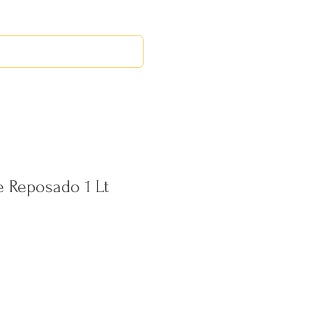
RED LEOS
EVENTOS
 Reposado 1 Lt
cio
rta