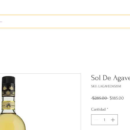
S
ENVÍOS
BIENES RAÍCES
REVISTA
Sol De Agave
SKU: LAGAVEOASISM
Precio
Pre
 $285.00 
$185.00
de
ofe
Cantidad
*