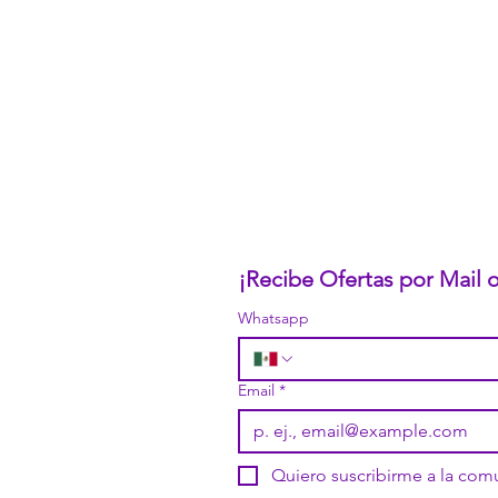
CONÓCENOS...
Sobre la Startup
Nuestro CEO Fundador
Trabaja con Nosotros
Políticas de Privacidad
Términos y Condiciones
Pasarelas de Pago Seguras
Política de Devoluciones
¡Recibe Ofertas por Mail
Whatsapp
Email
*
Quiero suscribirme a la co