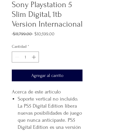
Sony Playstation 5
Slim Digital, 1tb
Version Internacional
Precio
Precio
 $11,799.00 
$10,599.00
de
oferta
Cantidad
*
Agregar al carrito
Acerca de este artículo
Soporte vertical no incluido.
La PS5 Digital Edition libera
nuevas posibilidades de juego
que nunca anticipaste. PS5
Digital Edition es una versión