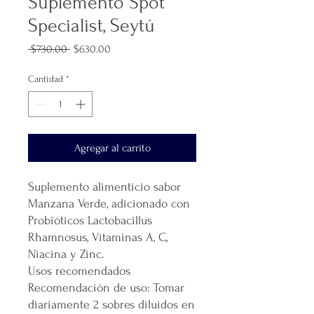
Suplemento Spot
Specialist, Seytú
Precio
Precio
 $730.00 
$630.00
de
oferta
Cantidad
*
Agregar al carrito
Suplemento alimenticio sabor
Manzana Verde, adicionado con
Probióticos Lactobacillus
Rhamnosus, Vitaminas A, C,
Niacina y Zinc.
Usos recomendados
Recomendación de uso: Tomar
diariamente 2 sobres diluidos en