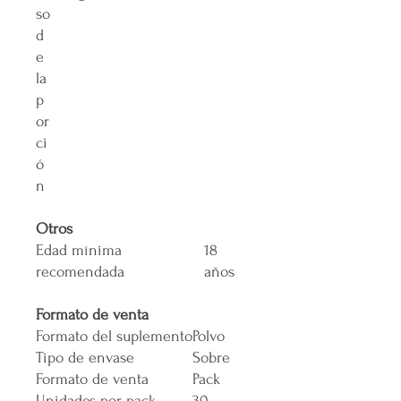
so
d
e
la
p
or
ci
ó
n
Otros
Edad mínima
18
recomendada
años
Formato de venta
Formato del suplemento
Polvo
Tipo de envase
Sobre
Formato de venta
Pack
Unidades por pack
30