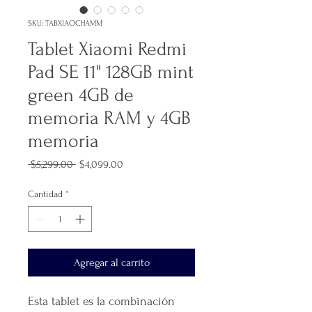
SKU: TABXIAOCHAMM
Tablet Xiaomi Redmi
Pad SE 11" 128GB mint
green 4GB de
memoria RAM y 4GB
memoria
Precio
Precio
 $5,299.00 
$4,099.00
de
oferta
Cantidad
*
Agregar al carrito
Esta tablet es la combinación