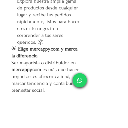
Explora nuestra amplia gama
de productos desde cualquier
lugar y recibe tus pedidos
rápidamente, listos para hacer
crecer tu negocio o
sorprender a tus seres
queridos. 📦
🌟
Elige mercappy.com y marca
la diferencia
Ser mayorista o distribuidor en
mercappy.com
es más que hacer
negocios: es ofrecer calidad,
marcar tendencia y contribuir al
bienestar social.
👉
¡Regístrate ahora y asegura
tu lugar entre los mejores
emprendedores!
🛒
Mercappy.com: Donde la
innovación y el impacto social