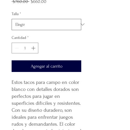
Precio
Precio
 $760.00 
$660.00
de
oferta
Talla
*
Cantidad
*
Agregar al carrito
Estos tacos para campo en color
blanco con detalles dorados son
perfectos para jugar en
superficies difíciles y resistentes.
Con su diseño duradero, son
ideales para enfrentar juegos
rudos y demandantes. El color