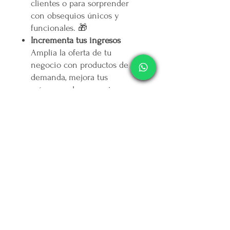
clientes o para sorprender
con obsequios únicos y
funcionales. 🎁
Incrementa tus ingresos
Amplía la oferta de tu
negocio con productos de alta
demanda, mejora tus
márgenes de ganancia y
conquista a nuevos clientes.
🚀
Plataforma 100% mexicana
Forma parte de un
movimiento que apoya el
talento nacional y genera
impacto social: por cada peso
que ingresa,
mercappy.com
destina otro peso a campañas
contra la depresión en
Yucatán. 💚