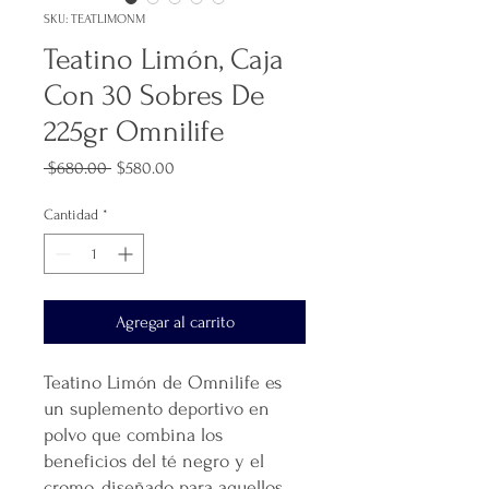
SKU: TEATLIMONM
Teatino Limón, Caja
Con 30 Sobres De
225gr Omnilife
Precio
Precio
 $680.00 
$580.00
de
oferta
Cantidad
*
Agregar al carrito
Teatino Limón de Omnilife es
un suplemento deportivo en
polvo que combina los
beneficios del té negro y el
cromo, diseñado para aquellos