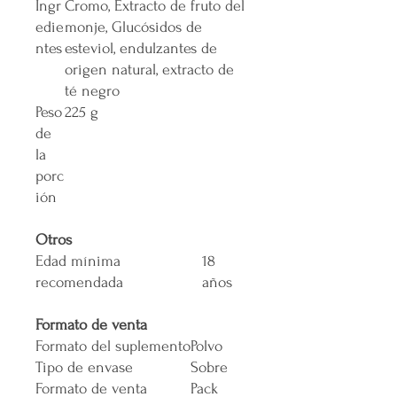
Ingr
Cromo, Extracto de fruto del
edie
monje, Glucósidos de
ntes
esteviol, endulzantes de
origen natural, extracto de
té negro
Peso
225 g
de
la
porc
ión
Otros
Edad mínima
18
recomendada
años
Formato de venta
Formato del suplemento
Polvo
Tipo de envase
Sobre
Formato de venta
Pack