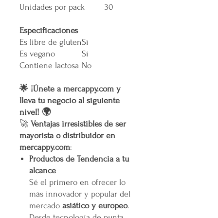
Unidades por pack
30
Especificaciones
Es libre de gluten
Sí
Es vegano
Sí
Contiene lactosa
No
🌟 ¡Únete a mercappy.com y
lleva tu negocio al siguiente
nivel! 🌍
🚀
Ventajas irresistibles de ser
mayorista o distribuidor en
mercappy.com
:
Productos de Tendencia a tu
alcance
Sé el primero en ofrecer lo
más innovador y popular del
mercado
asiático y europeo
.
Desde tecnología de punta