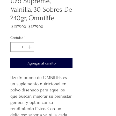
Uzo Supreme,
Vainilla, 30 Sobres De
240gr, Omnilife
Precio
Precio
 $1,375.00 
$1,275.00
de
oferta
Cantidad
*
Agregar al carrito
Uzo Supreme de OMNILIFE es
un suplemento nutricional en
polvo diseñado para aquellos
que buscan mejorar su bienestar
general y optimizar su
rendimiento físico. Con un
delicioso sabor a vainilla, cada