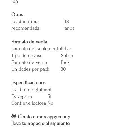
ión
Otros
Edad mínima
18
recomendada
años
Formato de venta
Formato del suplemento
Polvo
Tipo de envase
Sobre
Formato de venta
Pack
Unidades por pack
30
Especificaciones
Es libre de gluten
Sí
Es vegano
Sí
Contiene lactosa
No
🌟 ¡Únete a mercappy.com y
lleva tu negocio al siguiente