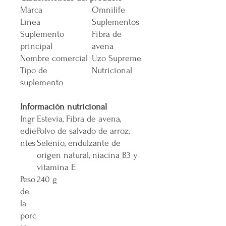
Marca
Omnilife
Línea
Suplementos
Suplemento
Fibra de
principal
avena
Nombre comercial
Uzo Supreme
Tipo de
Nutricional
suplemento
Información nutricional
Ingr
Estevia, Fibra de avena,
edie
Polvo de salvado de arroz,
ntes
Selenio, endulzante de
origen natural, niacina B3 y
vitamina E
Peso
240 g
de
la
porc