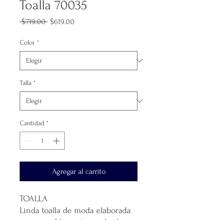
Toalla 70035
Precio
Precio
 $719.00 
$619.00
de
oferta
Color
*
Talla
*
Cantidad
*
Agregar al carrito
TOALLA
Linda toalla de moda elaborada