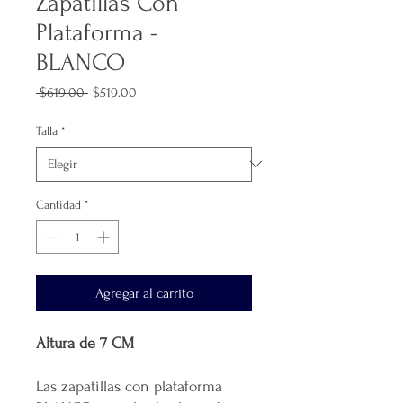
Zapatillas Con
Plataforma -
BLANCO
Precio
Precio
 $619.00 
$519.00
de
oferta
Talla
*
Cantidad
*
Agregar al carrito
Altura de 7 CM
Las zapatillas con plataforma