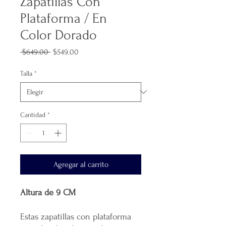
Zapatillas Con
Plataforma / En
Color Dorado
Precio
Precio
 $649.00 
$549.00
de
oferta
Talla
*
Cantidad
*
Agregar al carrito
Altura de 9 CM
Estas zapatillas con plataforma