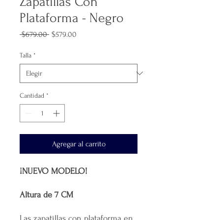
Zapatillas Con
Plataforma - Negro
Precio
Precio
 $679.00 
$579.00
de
oferta
Talla
*
Cantidad
*
Agregar al carrito
¡NUEVO MODELO!
Altura de 7 CM
Las zapatillas con plataforma en