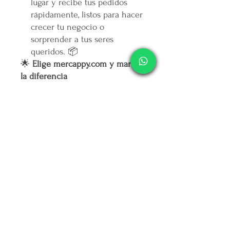
lugar y recibe tus pedidos
rápidamente, listos para hacer
crecer tu negocio o
sorprender a tus seres
queridos. 📦
🌟
Elige mercappy.com y marca
la diferencia
Ser mayorista o distribuidor en
mercappy.com
es más que hacer
negocios: es ofrecer calidad,
marcar tendencia y contribuir al
bienestar social.
👉
¡Regístrate ahora y asegura
tu lugar entre los mejores
emprendedores!
🛒
Mercappy.com: Donde la
innovación y el impacto social
se encuentran.