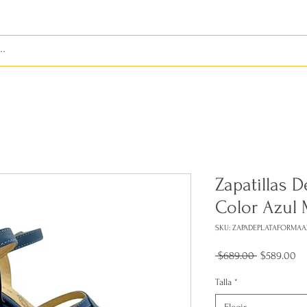
S
ENVÍOS
BIENES RAÍCES
REVISTA
Zapatillas D
Color Azul
SKU: ZAPADEPLATAFORMA
Precio
Pr
 $689.00 
$589.00
de
of
Talla
*