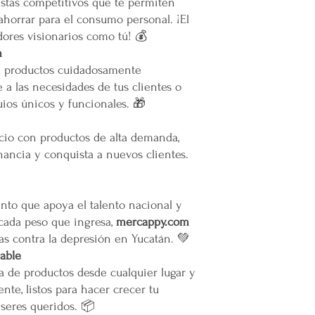
stas competitivos que te permiten
La empresa no se ha
ahorrar para el consumo personal. ¡El
infraestructura del 
ores visionarios como tú! 💰
Todas las entregas s
m
cocheras. No se sub
e productos cuidadosamente
Transparencia y Explica
Mercappy se compromet
 a las necesidades de tus clientes o
y transparente con sus
ios únicos y funcionales. 🎁
las normativas de PRO
Los tiempos de entrega 
ocio con productos de alta demanda,
Valoración del Cliente
ancia y conquista a nuevos clientes.
La empresa valora a sus
proporcionar un servici
en todo México. La polí
garantizar que los paque
to que apoya el talento nacional y
en zonas extendidas, y 
 cada peso que ingresa,
mercappy.com
transparente cualquier 
as contra la depresión en Yucatán. 💚
Situaciones Especiales
iable
En ocasiones excepcion
a de productos desde cualquier lugar y
no ser posible debido 
nte, listos para hacer crecer tu
remotas o zonas extend
 seres queridos. 📦
Cargos por Zona Exten