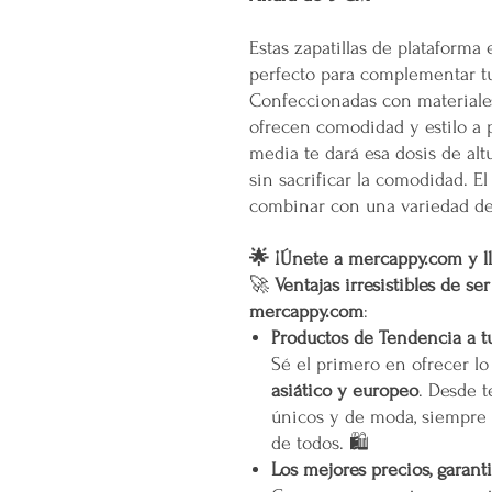
Estas zapatillas de plataforma
perfecto para complementar t
Confeccionadas con materiales d
ofrecen comodidad y estilo a p
media te dará esa dosis de alt
sin sacrificar la comodidad. El
combinar con una variedad de o
🌟 ¡Únete a mercappy.com y ll
🚀
Ventajas irresistibles de se
mercappy.com
:
Productos de Tendencia a t
Sé el primero en ofrecer l
asiático y europeo
. Desde t
únicos y de moda, siempre 
de todos. 🛍️
Los mejores precios, garant