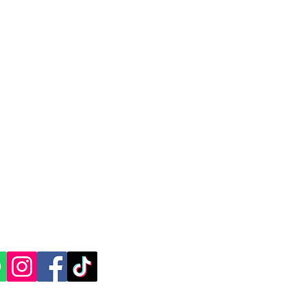
 paquete debe ser enviado a una zona
n cargo adicional para cubrir los costos
por la empresa en la entrega. Este
omo objetivo mantener la calidad del
entrega de paquetes en destinos lejanos
en México.
tiene como objetivo asegurar la
 y garantizar la entrega de paquetes en
ico, incluso en ubicaciones remotas o
justa y transparente. Mercappy cumple
as y disposiciones de la PROFECO para
del consumidor.
CACIÓN Y CONTACTO
, Yucatán.​​
ES SOCIALES: