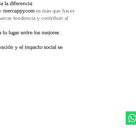
Si se determina que un
 la diferencia
extendida, se aplicará u
en
mercappy.com
es más que hacer
adicionales incurridos 
marcar tendencia y contribuir al
cargo adicional tiene c
servicio y asegurar la 
 tu lugar entre los mejores
y difíciles de alcanzar 
Esta política de envío 
ación y el impacto social se
satisfacción del cliente
cualquier parte de Méx
extendidas, de manera 
con todas las normativ
proteger los derechos 
DIVISIONES:
UBI
Marketplace MERCAPPY
Mérida
Logística PAVOLANDO
RED
Bienes Raíces Mercappy (BRM)
Programa de Comisiones MaMi
Bazares MERECE
Cámara Empresarial CESMEX
Revista Digital MERCAPPY