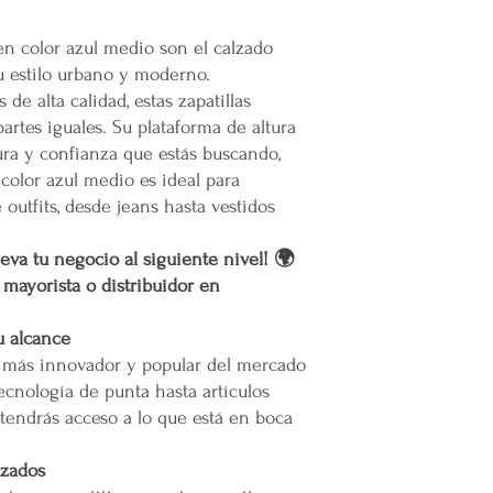
muertes provocadas
la cotización o pedido 
Mercappy es una emp
 en color azul medio son el calzado
En caso de que se dific
partido político o 
nuestro servicio, el pr
u estilo urbano y moderno.
Gracias por elegir el 
permita el acceso. Las 
e alta calidad, estas zapatillas
Plataforma 100% Mexic
Calles muy angostas
artes iguales. Su plataforma de altura
Zonas prohibidas pa
ura y confianza que estás buscando,
Puertas, escaleras o
 color azul medio es ideal para
las maniobras de en
utfits, desde jeans hasta vestidos
Resto de la República 
Las entregas se rea
eva tu negocio al siguiente nivel! 🌍
paquetería.
r mayorista o distribuidor en
Los costos de envío
paquetería contratad
u alcance
precio según el serv
o más innovador y popular del mercado
Todos los pedidos en
ecnología de punta hasta artículos
pie de calle o hasta
tendrás acceso a lo que está en boca
acceda.
Restricciones:
No se vuelan los pr
izados
No se usan elevador