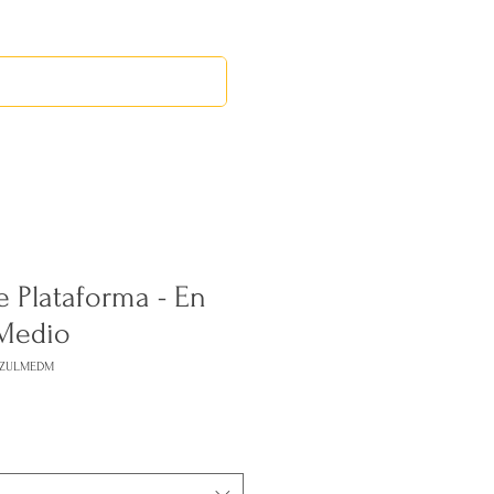
RED LEOS
EVENTOS
e Plataforma - En
 Medio
AZULMEDM
ecio
erta