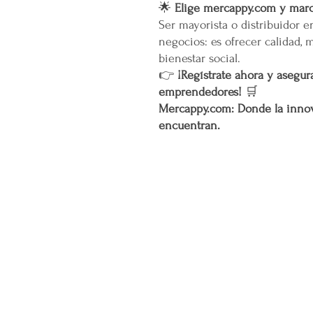
🌟
Elige mercappy.com y marca
Ser mayorista o distribuidor 
negocios: es ofrecer calidad, 
bienestar social.
👉
¡Regístrate ahora y asegura
emprendedores!
🛒
Mercappy.com: Donde la innov
encuentran.
CONÓCENOS...
Sobre la Startup
Nuestro CEO Fundador
Trabaja con Nosotros
Políticas de Privacidad
Términos y Condiciones
Pasarelas de Pago Seguras
Política de Devoluciones