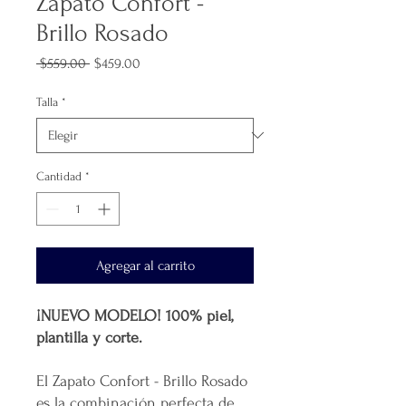
Zapato Confort -
Brillo Rosado
Precio
Precio
 $559.00 
$459.00
de
oferta
Talla
*
Cantidad
*
Agregar al carrito
¡NUEVO MODELO! 100% piel,
plantilla y corte.
El Zapato Confort - Brillo Rosado
es la combinación perfecta de