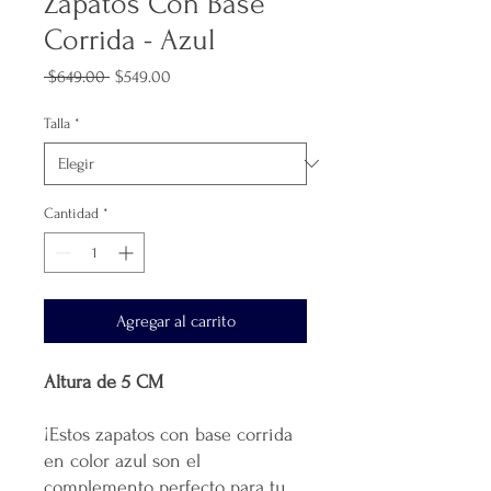
Zapatos Con Base
Corrida - Azul
Precio
Precio
 $649.00 
$549.00
de
oferta
Talla
*
Cantidad
*
Agregar al carrito
Altura de 5 CM
¡Estos zapatos con base corrida
en color azul son el
complemento perfecto para tu