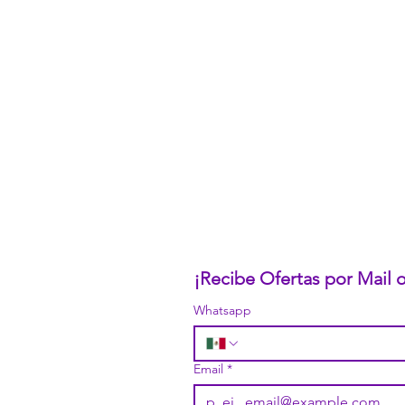
CONÓCENOS...
Sobre la Startup
Nuestro CEO Fundador
Trabaja con Nosotros
Políticas de Privacidad
Términos y Condiciones
Pasarelas de Pago Seguras
Política de Devoluciones
¡Recibe Ofertas por Mail
Whatsapp
Email
*