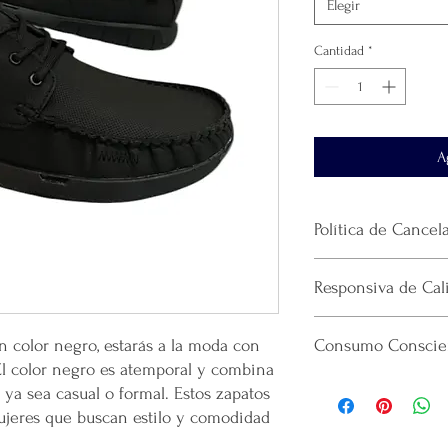
Elegir
Cantidad
*
A
Política de Cancel
No se realiza devol
Responsiva de Cal
producto.
El envío se realiza 
Mercappy se esfuerza p
paquetería que haya
n color negro, estarás a la moda con
Consumo Conscien
confiable y eficiente a
La plataforma se de
 El color negro es atemporal y combina
cumpliendo con las norm
que realicé la paque
Por cada venta desi
Consumidor (PROFECO)
 ya sea casual o formal. Estos zapatos
recomendamos guard
lanzamiento de nuev
Costo de Envío:
ujeres que buscan estilo y comodidad
Gracias por confiar
emprendedor y prod
Área Metropolitana Ciu
productos.
Mental en Yucatán, 