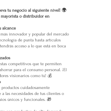
El costo para esta zon
muertes provocadas
la cotización o pedido 
eva tu negocio al siguiente nivel! 🌍
Mercappy es una emp
En caso de que se dific
partido político o 
r mayorista o distribuidor en
nuestro servicio, el pr
Gracias por elegir el 
permita el acceso. Las 
Plataforma 100% Mexic
Calles muy angostas
u alcance
Zonas prohibidas pa
o más innovador y popular del mercado
Puertas, escaleras o
ecnología de punta hasta artículos
las maniobras de en
tendrás acceso a lo que está en boca
Resto de la República 
izados
Las entregas se rea
stas competitivos que te permiten
paquetería.
Los costos de envío
ahorrar para el consumo personal. ¡El
paquetería contratad
ores visionarios como tú! 💰
precio según el serv
m
Todos los pedidos en
e productos cuidadosamente
pie de calle o hasta
 a las necesidades de tus clientes o
acceda.
ios únicos y funcionales. 🎁
Restricciones:
No se vuelan los pr
No se usan elevador