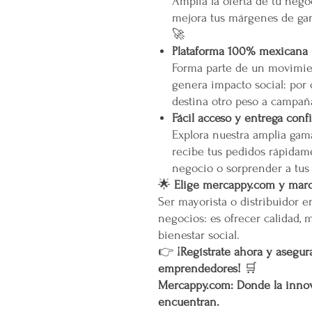
Amplía la oferta de tu neg
mejora tus márgenes de gan
🚀
Plataforma 100% mexicana
Forma parte de un movimien
genera impacto social: por
destina otro peso a campañ
Fácil acceso y entrega conf
Explora nuestra amplia gam
recibe tus pedidos rápidame
negocio o sorprender a tus
🌟
Elige mercappy.com y marca
Ser mayorista o distribuidor 
negocios: es ofrecer calidad, 
bienestar social.
👉
¡Regístrate ahora y asegura
emprendedores!
🛒
Mercappy.com: Donde la innov
encuentran.