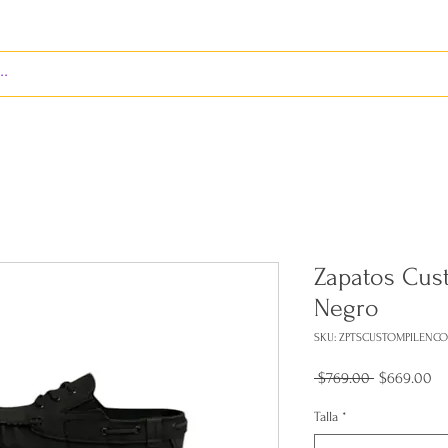
S
ENVÍOS
BIENES RAÍCES
REVISTA
Zapatos Cust
Negro
SKU: ZPTSCUSTOMPILEN
Precio
Pr
 $769.00 
$669.00
de
of
Talla
*