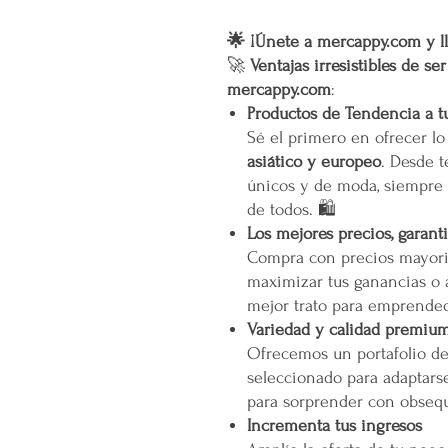
🌟 ¡Únete a mercappy.com y ll
🚀
Ventajas irresistibles de se
mercappy.com
:
Productos de Tendencia a t
Sé el primero en ofrecer l
asiático y europeo
. Desde t
únicos y de moda, siempre 
de todos. 🛍️
Los mejores precios, garant
Compra con precios mayori
maximizar tus ganancias o 
mejor trato para emprended
Variedad y calidad premiu
Ofrecemos un portafolio d
seleccionado para adaptarse
para sorprender con obsequ
Incrementa tus ingresos