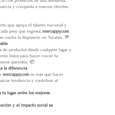
ocio con productos de alta demanda,
La empresa no se ha
ancia y conquista a nuevos clientes.
infraestructura del 
Todas las entregas s
cocheras. No se sub
to que apoya el talento nacional y
Transparencia y Explica
 cada peso que ingresa,
mercappy.com
Mercappy se compromet
as contra la depresión en Yucatán. 💚
y transparente con sus
las normativas de PRO
iable
Los tiempos de entrega 
a de productos desde cualquier lugar y
Valoración del Cliente
nte, listos para hacer crecer tu
La empresa valora a sus
 seres queridos. 📦
proporcionar un servici
 la diferencia
en todo México. La polí
en
mercappy.com
es más que hacer
garantizar que los paque
marcar tendencia y contribuir al
en zonas extendidas, y 
transparente cualquier 
Situaciones Especiales
 tu lugar entre los mejores
En ocasiones excepcion
no ser posible debido 
ación y el impacto social se
remotas o zonas extend
Cargos por Zona Exten