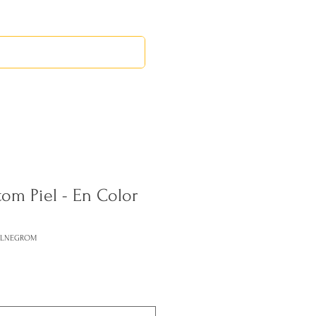
RED LEOS
EVENTOS
om Piel - En Color
COLNEGROM
ecio
erta