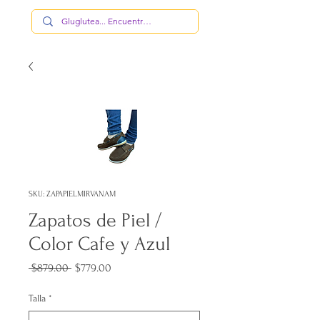
SKU: ZAPAPIELMIRVANAM
Zapatos de Piel /
Color Cafe y Azul
Precio
Precio
 $879.00 
$779.00
de
oferta
Talla
*