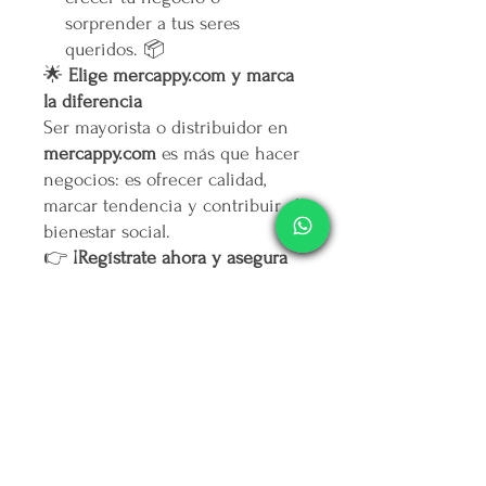
sorprender a tus seres
queridos. 📦
🌟
Elige mercappy.com y marca
la diferencia
Ser mayorista o distribuidor en
mercappy.com
es más que hacer
negocios: es ofrecer calidad,
marcar tendencia y contribuir al
bienestar social.
👉
¡Regístrate ahora y asegura
tu lugar entre los mejores
emprendedores!
🛒
Mercappy.com: Donde la
innovación y el impacto social
se encuentran.
Política de Cancelación