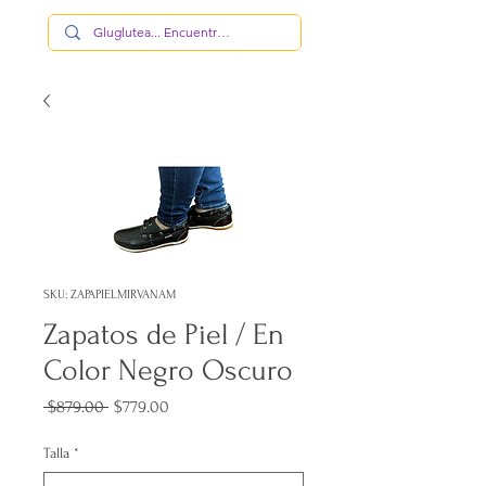
SKU: ZAPAPIELMIRVANAM
Zapatos de Piel / En
Color Negro Oscuro
Precio
Precio
 $879.00 
$779.00
de
oferta
Talla
*