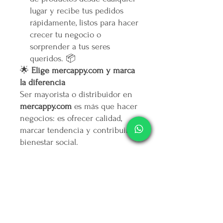
lugar y recibe tus pedidos
rápidamente, listos para hacer
crecer tu negocio o
sorprender a tus seres
queridos. 📦
🌟
Elige mercappy.com y marca
la diferencia
Ser mayorista o distribuidor en
mercappy.com
es más que hacer
negocios: es ofrecer calidad,
marcar tendencia y contribuir al
bienestar social.
👉
¡Regístrate ahora y asegura
tu lugar entre los mejores
emprendedores!
🛒
Mercappy.com: Donde la
innovación y el impacto social
se encuentran.