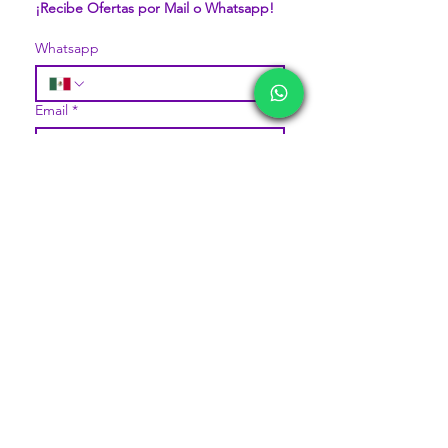
¡Recibe Ofertas por Mail o Whatsapp!
Whatsapp
Email
*
Unirse
Quiero suscribirme a la 
comunidad pavorosa de 
Mercappy.
DIVISIONES:
CONÓCENOS...
Sobre la Startup
Marketplace MERCAPPY
Nuestro CEO Fundador
Logística PAVOLANDO
Trabaja con Nosotros
Bienes Raíces Mercappy (BRM)
Políticas de Privacidad
Programa de Comisiones MaMi
Términos y Condiciones
Bazares MERECE
Pasarelas de Pago Seguras
Cámara Empresarial CESMEX
Política de Devoluciones
Revista Digital MERCAPPY