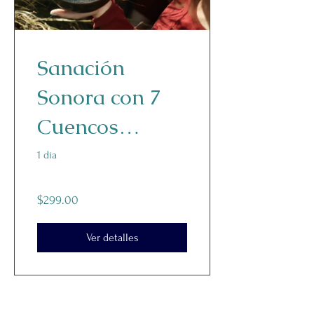
Sanación
Sonora con 7
Cuencos
Tibetanos
1 día
$299.00
Ver detalles