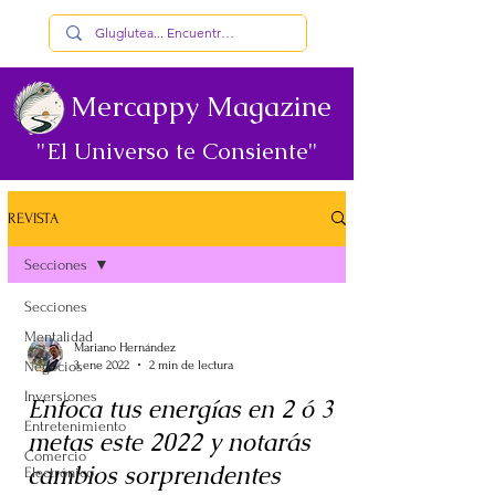
Mercappy Magazine
"El Universo te Consiente"
REVISTA
Secciones
Secciones
Mentalidad
Mariano Hernández
Negocios
3 ene 2022
2 min de lectura
Inversiones
Enfoca tus energías en 2 ó 3
Entretenimiento
metas este 2022 y notarás
Comercio
cambios sorprendentes
Electrónico