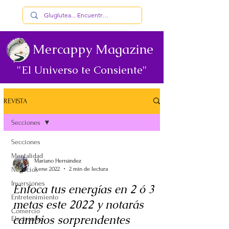
Mercappy Magazine
"El Universo te Consiente"
REVISTA
Secciones
Secciones
Mentalidad
Mariano Hernández
Negocios
3 ene 2022
2 min de lectura
Inversiones
Enfoca tus energías en 2 ó 3
Entretenimiento
metas este 2022 y notarás
Comercio
cambios sorprendentes
Electrónico