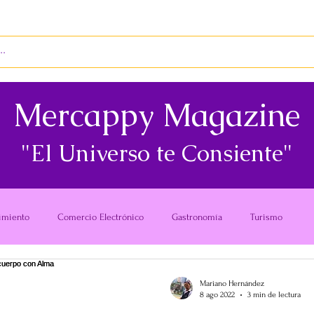
S
ENVÍOS
BIENES RAÍCES
REVISTA
Mercappy Magazine
"El Universo te Consiente"
imiento
Comercio Electrónico
Gastronomía
Turismo
Mariano Hernández
8 ago 2022
3 min de lectura