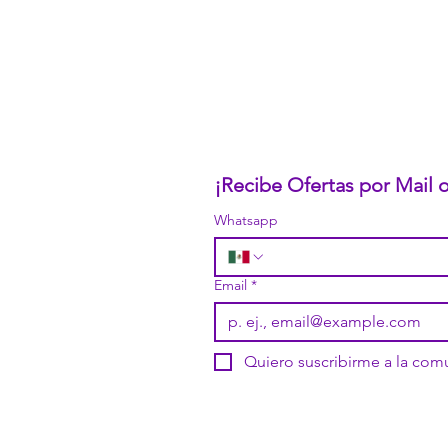
Trabaja con Nosotros
Políticas de Privacidad
Términos y Condiciones
Pasarelas de Pago Seguras
Política de Devoluciones
¡Recibe Ofertas por Mail
Whatsapp
Email
*
Quiero suscribirme a la co