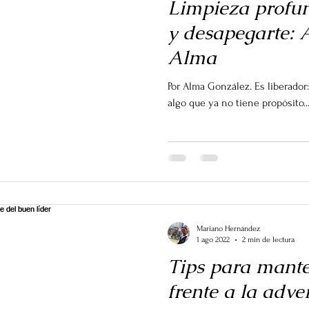
Limpieza profund
y desapegarte: 
Alma
Por Alma González. Es liberado
algo que ya no tiene propósito..
Mariano Hernández
1 ago 2022
2 min de lectura
Tips para mante
frente a la adve