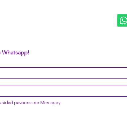
RED
Bienes Raíces Mercappy (BRM)
Programa de Comisiones MaMi
Bazares MERECE
Cámara Empresarial CESMEX
Revista Digital MERCAPPY
 o Whatsapp!
munidad pavorosa de Mercappy.