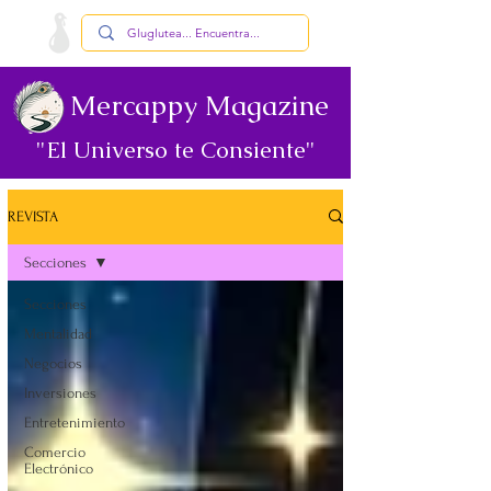
Mercappy Magazine
"El Universo te Consiente"
REVISTA
Secciones
Secciones
Mentalidad
Negocios
Inversiones
Entretenimiento
Comercio
Electrónico