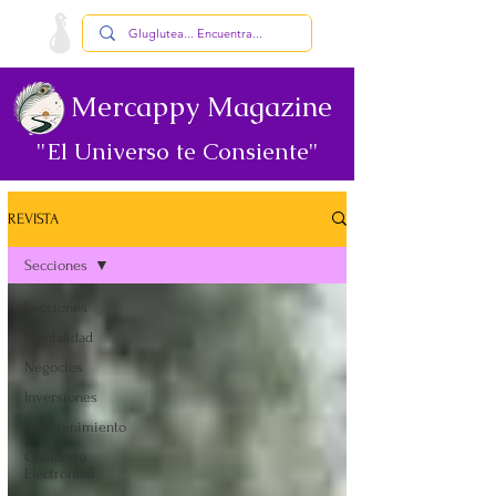
Mercappy Magazine
"El Universo te Consiente"
REVISTA
Secciones
Secciones
Mentalidad
Negocios
Inversiones
Entretenimiento
Comercio
Electrónico