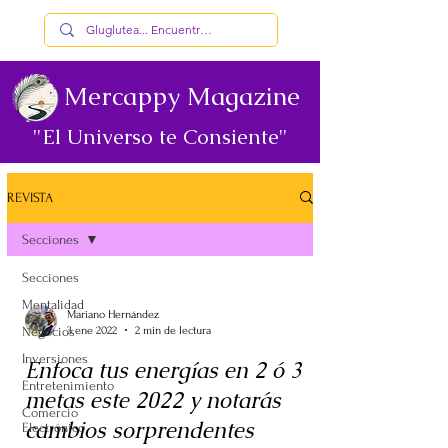
Mercappy Magazine
"El Universo te Consiente"
REVISTA
Secciones
Secciones
Mentalidad
Mariano Hernández
Negocios
3 ene 2022
2 min de lectura
Inversiones
Enfoca tus energías en 2 ó 3
Entretenimiento
metas este 2022 y notarás
Comercio
cambios sorprendentes
Electrónico