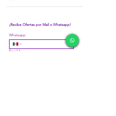
¡Recibe Ofertas por Mail o Whatsapp!
Whatsapp
Email
*
Unirse
Quiero suscribirme a la 
comunidad pavorosa de 
Mercappy.
DIVISIONES:
CONÓCENOS...
Sobre la Startup
Marketplace MERCAPPY
Nuestro CEO Fundador
Logística PAVOLANDO