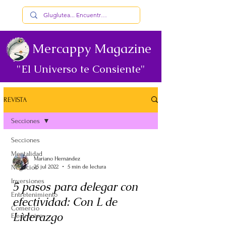
Mercappy Magazine
"El Universo te Consiente"
REVISTA
Secciones
Secciones
Mentalidad
Mariano Hernández
Negocios
25 jul 2022
5 min de lectura
Inversiones
5 pasos para delegar con
Entretenimiento
efectividad: Con L de
Comercio
Liderazgo
Electrónico