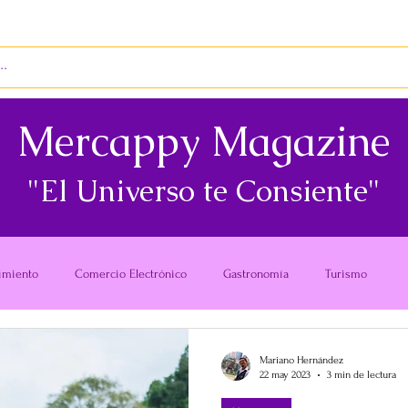
S
ENVÍOS
BIENES RAÍCES
REVISTA
Mercappy Magazine
"El Universo te Consiente"
imiento
Comercio Electrónico
Gastronomía
Turismo
Mariano Hernández
22 may 2023
3 min de lectura