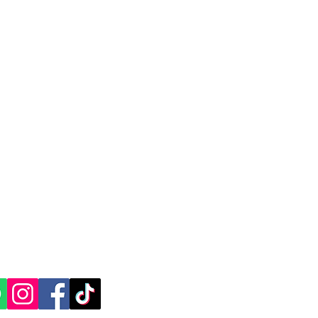
CACIÓN Y CONTACTO
, Yucatán.​​
ES SOCIALES: