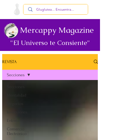
Mercappy Magazine
"El Universo te Consiente"
REVISTA
Secciones
Secciones
Mentalidad
Negocios
Inversiones
Entretenimiento
Comercio
Electrónico