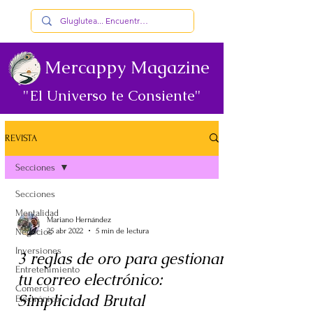
Mercappy Magazine
"El Universo te Consiente"
REVISTA
Secciones
Secciones
Mentalidad
Mariano Hernández
Negocios
25 abr 2022
5 min de lectura
Inversiones
3 reglas de oro para gestionar
Entretenimiento
tu correo electrónico:
Comercio
Simplicidad Brutal
Electrónico