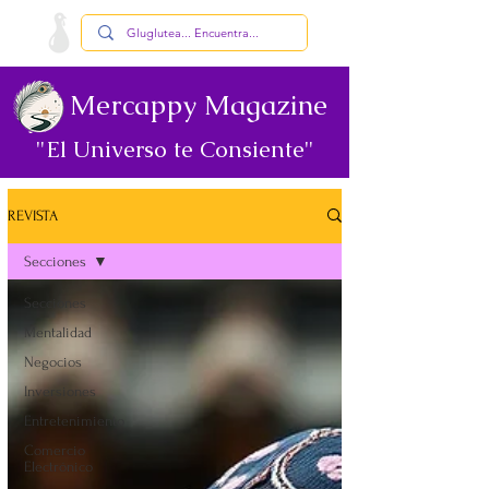
Mercappy Magazine
"El Universo te Consiente"
REVISTA
Secciones
Secciones
Mentalidad
Negocios
Inversiones
Entretenimiento
Comercio
Electrónico