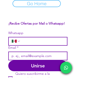
Go Home
¡Recibe Ofertas por Mail o Whatsapp!
Whatsapp
Email
*
Unirse
Quiero suscribirme a la 
comunidad pavorosa de 
Mercappy.
DIVISIONES:
CONÓCENOS...
Sobre la Startup
Marketplace MERCAPPY
Nuestro CEO Fundador
Logística PAVOLANDO