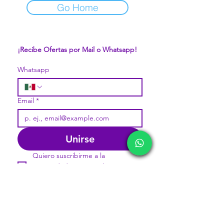
Go Home
¡Recibe Ofertas por Mail o Whatsapp!
Whatsapp
Email
*
Unirse
Quiero suscribirme a la 
comunidad pavorosa de 
Mercappy.
DIVISIONES:
CONÓCENOS...
Sobre la Startup
Marketplace MERCAPPY
Nuestro CEO Fundador
Logística PAVOLANDO