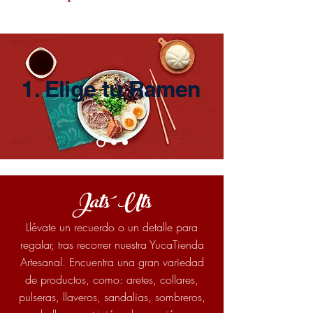
1. Elige tu Ramen
Jats´ Uts
Llévate un recuerdo o un detalle para
regalar, tras recorrer nuestra YucaTienda
Artesanal.
Encuentra una gran variedad
de productos, como: aretes, collares,
pulseras, llaveros, sandalias, sombreros,