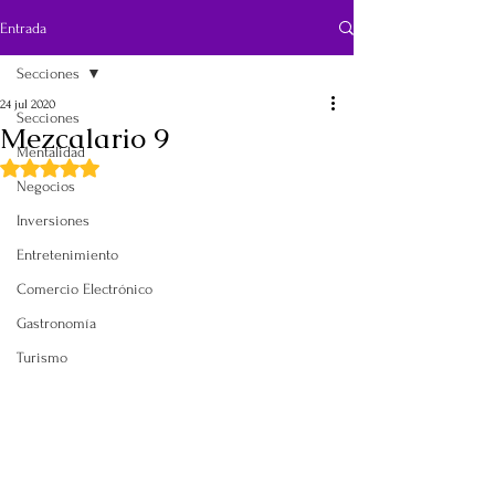
Entrada
Secciones
24 jul 2020
Secciones
Mezcalario 9
Mentalidad
Obtuvo NaN de 5 estrellas.
Negocios
Inversiones
Entretenimiento
Comercio Electrónico
Gastronomía
Turismo