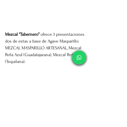
Mezcal “Tabernero”
 ofrece 3 presentaciones 
dos de estas a base de Agave Masparillo: 
MEZCAL MASPARILLO ARTESANAL, Mezcal 
Perla Azul (Guadalajarana), Mezcal Perla Azul 
(Tequilana).
Mostrando nuestra exquisita bebida en 
presentación JOVEN tradición de nuestra 
región. 
Somos la primera empresa de 
producción de MEZCAL ARTESANAL en el 
estado de Zacatec
as.
Nuestros 
mezcales 
puedes ahora 
comprarlos directamente en la plataforma 